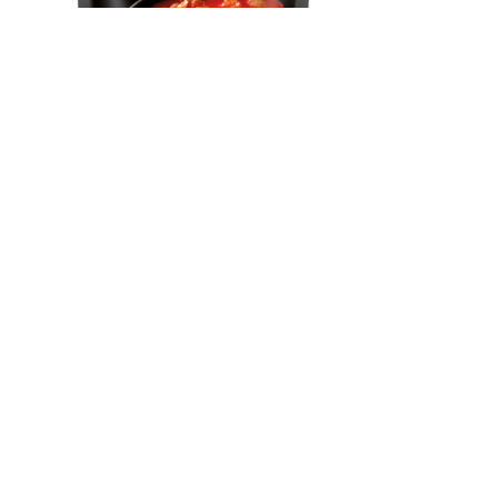
Borschtsch
Fertiggericht von Expres Menu. Ergiebige Suppe von Expres
Menu mit Rind- und Schweinefleisch, roter Beete, Kraut,
Kartoffeln und Wurzelgemüse
Mehr Produkte