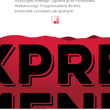
od początku Wielkiego Tygodnia aż do Poniedziałku
Wielkanocnego. Przygotowaliśmy dla Was
przewodnik z poradami, jak spokojnie...
Parowanie wina i jedzenia.
Ciesz się idealną harmonią