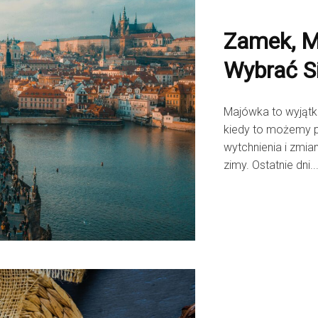
Zamek, M
Wybrać S
Majówka to wyjątk
kiedy to możemy p
wytchnienia i zmia
zimy. Ostatnie dni..