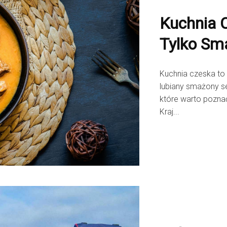
Kuchnia 
Tylko Sm
Kuchnia czeska to 
lubiany smażony se
które warto pozna
Kraj...