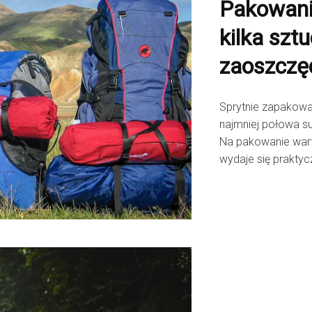
Pakowani
kilka szt
zaoszczę
Sprytnie zapakowa
najmniej połowa s
Na pakowanie wart
wydaje się praktyc