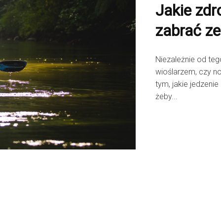
Jakie zdr
zabrać z
Niezależnie od te
wioślarzem, czy n
tym, jakie jedzeni
żeby...