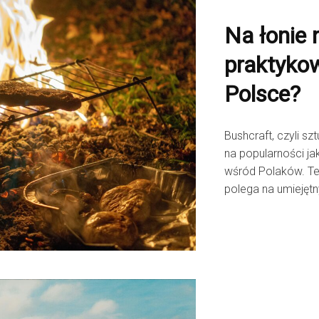
Na łonie 
praktyko
Polsce?
Bushcraft, czyli sz
na popularności 
wśród Polaków. Te
polega na umiejętn