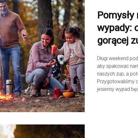
Pomysły 
wypady: o
gorącej z
Długi weekend pod 
aby spakować nami
naszych zup, a pot
Przygotowaliśmy dla
jesienny wypad bę