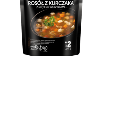
Rosół z kurczaka
Podstawą zupy jest wolno gotowany bulion z jakościowymi
warzywami korzeniowymi i kawałkami delikatnego
kurczaka. NASZA RADA! Do zupy można dodać ulubiony
makaron do zupy lub zacierki. Jej moc docenisz również
podczas przeziębienia lub po prostu jako szybką
przekąskę.