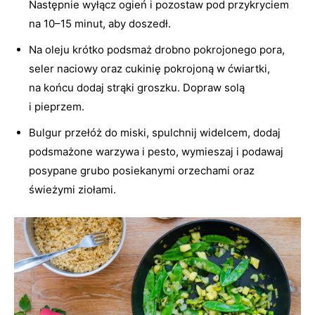
Następnie wyłącz ogień i pozostaw pod przykryciem
na 10–15 minut, aby doszedł.
Na oleju krótko podsmaż drobno pokrojonego pora,
seler naciowy oraz cukinię pokrojoną w ćwiartki,
na końcu dodaj strąki groszku. Dopraw solą
i pieprzem.
Bulgur przełóż do miski, spulchnij widelcem, dodaj
podsmażone warzywa i pesto, wymieszaj i podawaj
posypane grubo posiekanymi orzechami oraz
świeżymi ziołami.