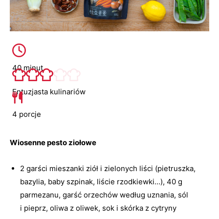
40 minut
Entuzjasta kulinariów
4 porcje
Wiosenne pesto ziołowe
2 garści mieszanki ziół i zielonych liści (pietruszka,
bazylia, baby szpinak, liście rzodkiewki…), 40 g
parmezanu, garść orzechów według uznania, sól
i pieprz, oliwa z oliwek, sok i skórka z cytryny